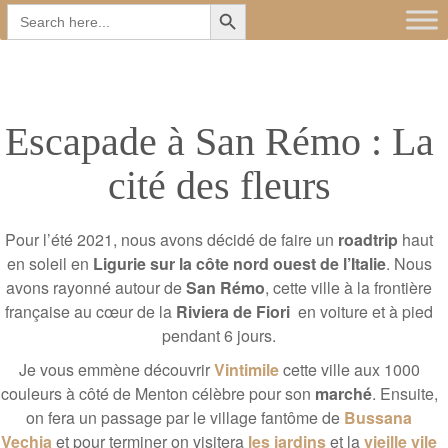
Search Button
Main
Skip
Search
for:
to
menu
content
Escapade à San Rémo : La
cité des fleurs
Pour l’été 2021, nous avons décidé de faire un
roadtrip
haut
en soleil en
Ligurie sur la côte nord ouest de l’Italie
. Nous
avons rayonné autour de
San Rémo
, cette ville à la frontière
française au cœur de la
Riviera de Fiori
en voiture et à pied
pendant 6 jours.
Je vous emmène découvrir
Vintimile
cette ville aux 1000
couleurs à côté de Menton célèbre pour son
marché
. Ensuite,
on fera un passage par le village fantôme de
Bussana
Vechia
et pour terminer on visitera
les jardins
et la
vieille vile