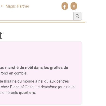
Magic Partner
Search Button
t
e au
marché de noël dans les grottes de
e fond en comble.
le librairie du monde ainsi qu’aux centres
 chez Piece of Cake. Le deuxième jour, nous
es différents
quartiers
.