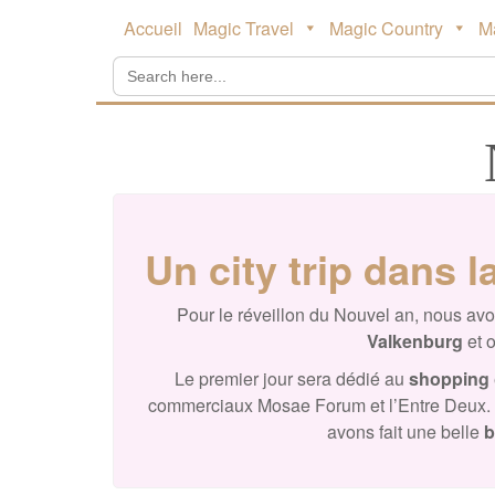
Main
Skip
Accueil
Magic Travel
Magic Country
M
to
menu
content
Search
for:
Un city trip dans l
Pour le réveillon du Nouvel an, nous avo
Valkenburg
et o
Le premier jour sera dédié au
shopping
commerciaux Mosae Forum et l’Entre Deux. N
avons fait une belle
b