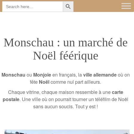
Search Button
Main
Skip
Search
for:
to
menu
content
Monschau : un marché de
Noël féérique
Monschau
ou
Monjoie
en français, la
ville allemande
où on
fête
Noël
comme nul part ailleurs.
Chaque vitrine, chaque maison ressemble à une
carte
postale
. Une ville où on pourrait tourner un téléfilm de Noël
sans aucun soucis. Tout y est !