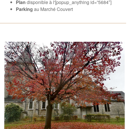
Plan
disponible à l'[popup_anything id=”5684″]
Parking
au Marché Couvert