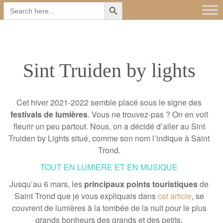
Search Button
Main
Skip
Search
for:
to
menu
content
Sint Truiden by lights
Cet hiver 2021-2022 semble placé sous le signe des
festivals de lumières
. Vous ne trouvez-pas ? On en voit
fleurir un peu partout. Nous, on a décidé d’aller au Sint
Truiden by Lights situé, comme son nom l’indique à Saint
Trond.
TOUT EN LUMIERE ET EN MUSIQUE
Jusqu’au 6 mars, les
principaux points touristiques
de
Saint Trond que je vous expliquais dans
cet article
, se
couvrent de lumières à la tombée de la nuit pour le plus
grands bonheurs des grands et des petits.