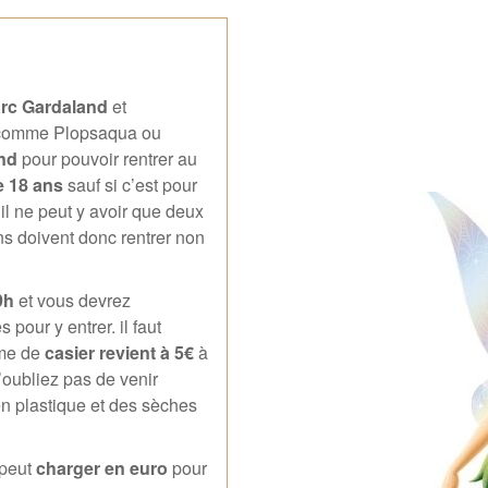
parc Gardaland
et
e comme Plopsaqua ou
and
pour pouvoir rentrer au
e 18 ans
sauf si c’est pour
l ne peut y avoir que deux
 doivent donc rentrer non
9h
et vous devrez
pour y entrer. il faut
ème de
casier revient à 5€
à
’oubliez pas de venir
en plastique et des sèches
peut
charger en euro
pour