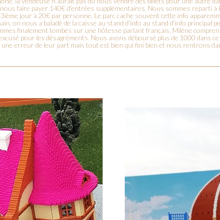
one, la vendeuse n’aurait pas dû nous vendre des billets pour une autre date
it nous faire payer 140€ d’entrées supplémentaires. Nous sommes reparti à l’
un 3ième jour à 20€ par personne. Le parc cache souvent cette info apparemme
main, on nous a baladé de la caisse au stand d’info au stand d’info principa
es finalement tombés sur une hôtesse parlant français. Milène comprenait 
st excusé pour les désagréments. Nous avons déboursé plus de 1000 dans ce
une erreur de leur part mais tout est bien qui fini bien et nous rentrons dan