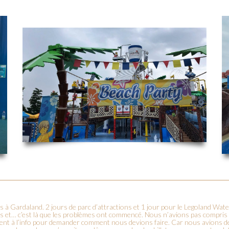
s à Gardaland. 2 jours de parc d’attractions et 1 jour pour le Legoland Wa
ions et… c’est là que les problèmes ont commencé. Nous n’avions pas compri
ent à l’info pour demander comment nous devions faire. Car nous avions 