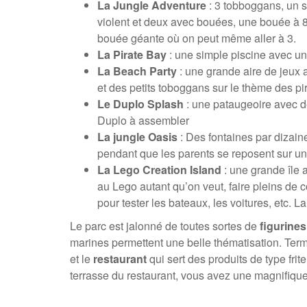
La Jungle Adventure
: 3 tobboggans, un 
violent et deux avec bouées, une bouée à 8
bouée géante où on peut même aller à 3.
La Pirate Bay
: une simple piscine avec u
La Beach Party
: une grande aire de jeux
et des petits toboggans sur le thème des pi
Le Duplo Splash
: une pataugeoire avec d
Duplo à assembler
La jungle Oasis
: Des fontaines par dizain
pendant que les parents se reposent sur un
La Lego Creation Island
: une grande île 
au Lego autant qu’on veut, faire pleins de c
pour tester les bateaux, les voitures, etc. La
Le parc est jalonné de toutes sortes de
figurines
marines permettent une belle thématisation. Ter
et le
restaurant
qui sert des produits de type frit
terrasse du restaurant, vous avez une magnifiqu