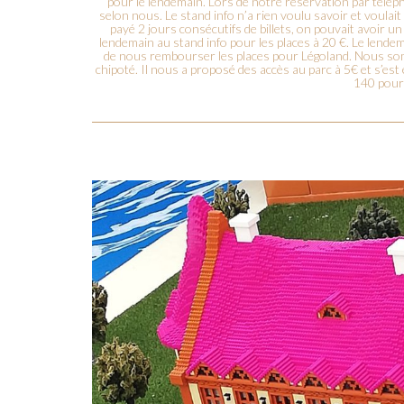
pour le lendemain. Lors de notre réservation par téléph
selon nous. Le stand info n’a rien voulu savoir et voula
payé 2 jours consécutifs de billets, on pouvait avoir 
lendemain au stand info pour les places à 20 €. Le lende
de nous rembourser les places pour Légoland. Nous somm
chipoté. Il nous a proposé des accès au parc à 5€ et s’e
140 pour 