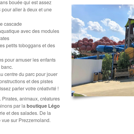
sans bouée qui est assez
 pour aller à deux et une
ne cascade
 aquatique avec des modules
rates
es petits toboggans et des
es pour amuser les enfants
 banc.
au centre du parc pour jouer
onstructions et des pistes
issez parler votre créativité !
. Pirates, animaux, créatures
minons par la
boutique Légo
erie et des salades. De la
e vue sur Prezzemoland.