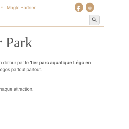
Magic Partner
Search Button
r Park
n détour par le
1ier parc aquatique Légo en
égos partout partout.
haque attraction.