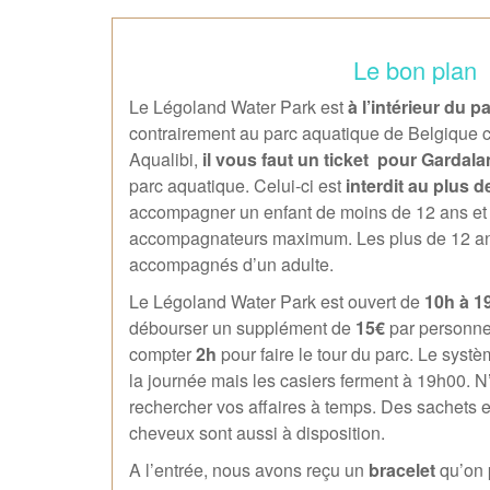
Le bon plan
Le Légoland Water Park est
à l’intérieur du 
contrairement au parc aquatique de Belgiqu
Aqualibi,
il vous faut un ticket pour Gardal
parc aquatique. Celui-ci est
interdit au plus d
accompagner un enfant de moins de 12 ans et i
accompagnateurs maximum. Les plus de 12 ans
accompagnés d’un adulte.
Le Légoland Water Park est ouvert de
10h à 1
débourser un supplément de
15€
par personnes 
compter
2h
pour faire le tour du parc. Le syst
la journée mais les casiers ferment à 19h00. N
rechercher vos affaires à temps. Des sachets 
cheveux sont aussi à disposition.
A l’entrée, nous avons reçu un
bracelet
qu’on 