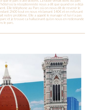
 que le parc d’attractions. La faute venait donc du parc
hôtel où la réceptionniste nous a dit que quand on a déjà
nt. Elle téléphone au Parc où on nous dit de revenir le
l pendant 2h00 tout en nous réclamant 140€ et en refusant
notre problème. Elle a appelé le manager et lui n’a pas
 parc et je trouve ca hallucinant qu’on nous en redemande
s le parc.