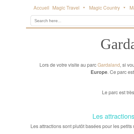
Main
Skip
Accueil
Magic Travel
Magic Country
M
to
menu
content
Search
for:
Garda
Lors de votre visite au parc
Gardaland
, si v
Europe
. Ce parc es
Le parc est très
Les attraction
Les attractions sont plutôt basées pour les petits