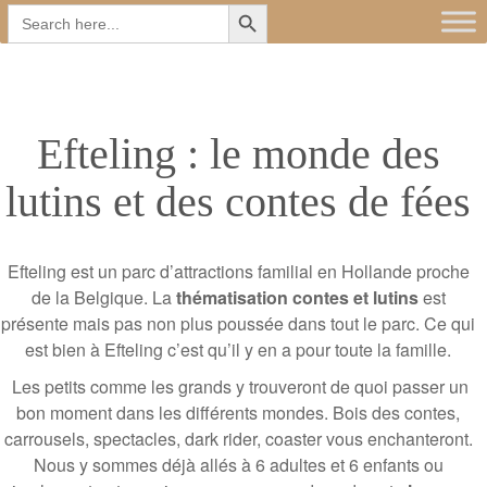
Search Button
Main
Skip
Search
for:
to
menu
content
Efteling : le monde des
lutins et des contes de fées
Efteling est un parc d’attractions familial en Hollande proche
de la Belgique. La
thématisation contes et lutins
est
présente mais pas non plus poussée dans tout le parc. Ce qui
est bien à Efteling c’est qu’il y en a pour toute la famille.
Les petits comme les grands y trouveront de quoi passer un
bon moment dans les différents mondes. Bois des contes,
carrousels, spectacles, dark rider, coaster vous enchanteront.
Nous y sommes déjà allés à 6 adultes et 6 enfants ou