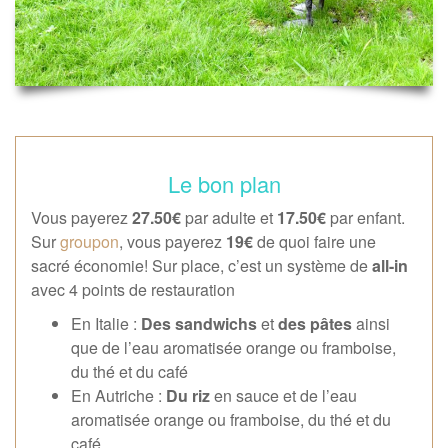
Le bon plan
Vous payerez
27.50€
par adulte et
17.50€
par enfant.
Sur
groupon
, vous payerez
19€
de quoi faire une
sacré économie! Sur place, c’est un système de
all-in
avec 4 points de restauration
En Italie :
Des sandwichs
et
des pâtes
ainsi
que de l’eau aromatisée orange ou framboise,
du thé et du café
En Autriche :
Du riz
en sauce et de l’eau
aromatisée orange ou framboise, du thé et du
café