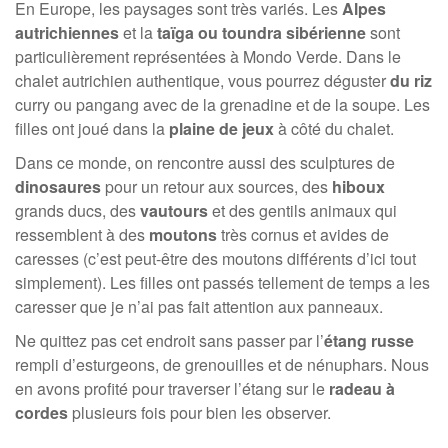
En Europe, les paysages sont très variés. Les
Alpes
autrichiennes
et la
taïga ou toundra sibérienne
sont
particulièrement représentées à Mondo Verde. Dans le
chalet autrichien authentique, vous pourrez déguster
du riz
curry ou pangang avec de la grenadine et de la soupe. Les
filles ont joué dans la
plaine de jeux
à côté du chalet.
Dans ce monde, on rencontre aussi des sculptures de
dinosaures
pour un retour aux sources, des
hiboux
grands ducs, des
vautours
et des gentils animaux qui
ressemblent à des
moutons
très cornus et avides de
caresses (c’est peut-être des moutons différents d’ici tout
simplement). Les filles ont passés tellement de temps a les
caresser que je n’ai pas fait attention aux panneaux.
Ne quittez pas cet endroit sans passer par l’
étang russe
rempli d’esturgeons, de grenouilles et de nénuphars. Nous
en avons profité pour traverser l’étang sur le
radeau à
cordes
plusieurs fois pour bien les observer.