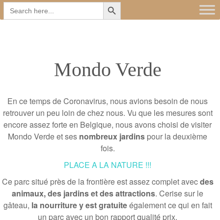
Search Button
Main
Skip
Search
for:
to
menu
content
Mondo Verde
En ce temps de Coronavirus, nous avions besoin de nous
retrouver un peu loin de chez nous. Vu que les mesures sont
encore assez forte en Belgique, nous avons choisi de visiter
Mondo Verde et ses
nombreux jardins
pour la deuxième
fois.
PLACE A LA NATURE !!!
Ce parc situé près de la frontière est assez complet avec
des
animaux, des jardins et des attractions
. Cerise sur le
gâteau,
la nourriture y est gratuite
également ce qui en fait
un parc avec un bon rapport qualité prix.