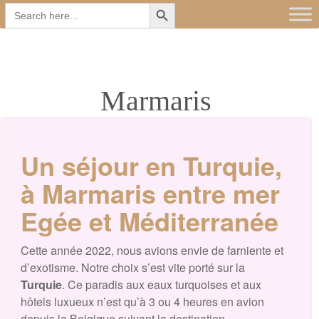
Search Button
Main
Skip
Search
for:
to
menu
content
Marmaris
Un séjour en Turquie,
à Marmaris entre mer
Egée et Méditerranée
Cette année 2022, nous avions envie de farniente et
d’exotisme. Notre choix s’est vite porté sur la
Turquie
. Ce paradis aux eaux turquoises et aux
hôtels luxueux n’est qu’à 3 ou 4 heures en avion
depuis la Belgique suivant la destination.