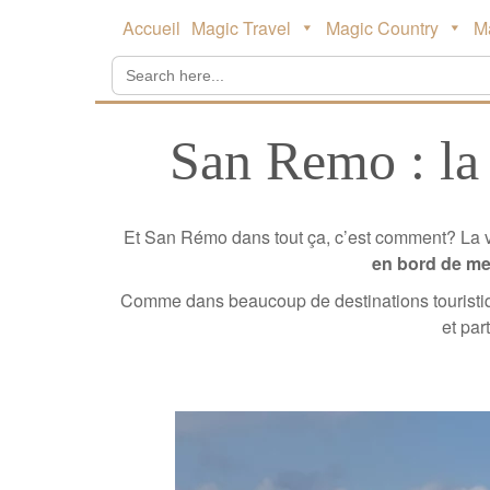
Main
Skip
Accueil
Magic Travel
Magic Country
M
to
menu
content
Search
for:
San Remo : la v
Et San Rémo dans tout ça, c’est comment? La vi
en bord de me
Comme dans beaucoup de destinations touristiques
et par