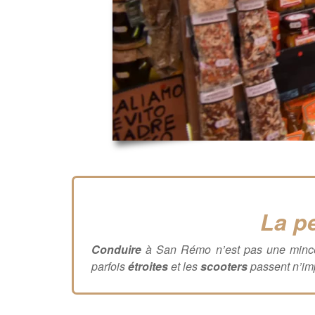
La p
Conduire
à San Rémo n’est pas une mince a
parfois
étroites
et les
scooters
passent n’imp