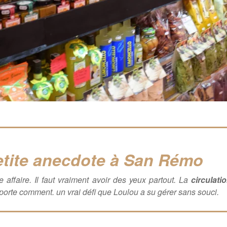
etite anecdote à San Rémo
ffaire. Il faut vraiment avoir des yeux partout. La
circulati
orte comment. un vrai défi que Loulou a su gérer sans souci.