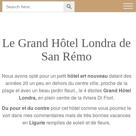
Search Button
Main
Skip
Search
for:
to
menu
content
Le Grand Hôtel Londra de
San Rémo
Nous avons opté pour un petit
hôtel art nouveau
datant des
années 20 un peu en dehors du centre ville, proche de la
plage et avec un beau jardin fleuri., le 4 étoiles
Grand Hôtel
Londra,
en plein centre de la riviera Di Fiori.
Du pour et du contre
pour cet hôtel comme vous pourrez le
voir dans mes commentaires mais de très bonnes vacances
en
Ligurie
remplies de soleil et de fleurs.