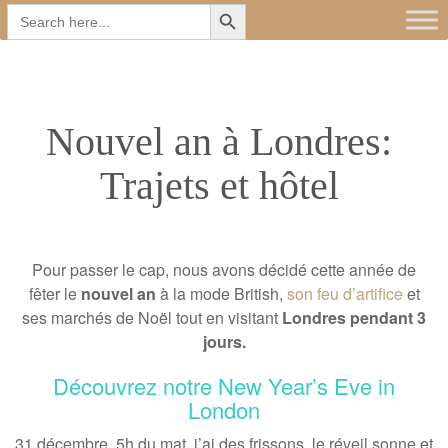
Search Button
Main
Skip
Search
for:
to
menu
content
Nouvel an à Londres:
Trajets et hôtel
Pour passer le cap, nous avons décidé cette année de
fêter le
nouvel an
à la mode British,
son feu d’artifice
et
ses marchés de Noël tout en visitant
Londres pendant 3
jours.
Découvrez notre New Year’s Eve in
London
31 décembre, 5h du mat, j’ai des frissons, le réveil sonne et