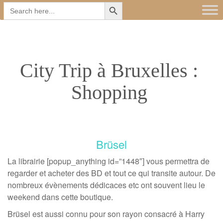
Search Button
Main
Skip
Search
for:
to
menu
content
City Trip à Bruxelles :
Shopping
Brüsel
La librairie [popup_anything id=”1448″] vous permettra de
regarder et acheter des BD et tout ce qui transite autour. De
nombreux évènements dédicaces etc ont souvent lieu le
weekend dans cette boutique.
Brüsel est aussi connu pour son rayon consacré à Harry