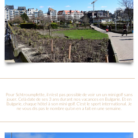
Pour Schtroumpfette, il n’est pas possible de voir un un mini golf sans
jouer. Celà date de ses 3 ans durant nos vacances en Bulgarie. Et en
Bulgarie, chaque hôtel à son mini-golf. C’est le sport international. Je
ne vous dis pas le nombre qu’on en a fait en une semaine.