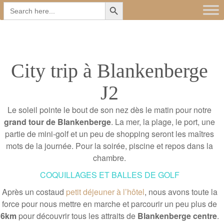
Search Button
Main
Skip
Search
for:
to
menu
content
City trip à Blankenberge
J2
Le soleil pointe le bout de son nez dès le matin pour notre
grand tour de Blankenberge
. La mer, la plage, le port, une
partie de mini-golf et un peu de shopping seront les maîtres
mots de la journée. Pour la soirée, piscine et repos dans la
chambre.
COQUILLAGES ET BALLES DE GOLF
Après un costaud
petit déjeuner à l’hôtel
, nous avons toute la
force pour nous mettre en marche et parcourir un peu plus de
6km
pour découvrir tous les attraits de
Blankenberge centre
.