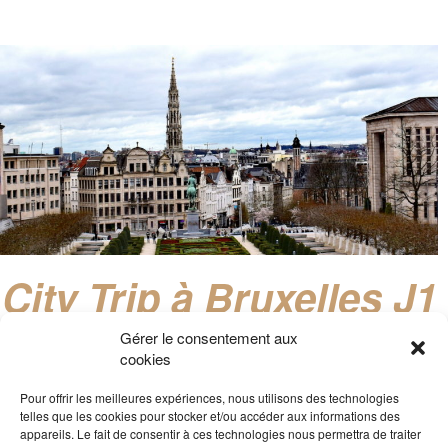
City Trip à Bruxelles J1
Schtroumpfette trouvant qu’il n’y a rien en Belgique, que c’est
Gérer le consentement aux
trop nul de vivre ici et qu’il n’y a même pas un palais royal,
cookies
nous avons décidé de remédier à tout ça en organisant un city
trip à Bruxelles comme tout bon touriste qui n’a jamais vu la
Pour offrir les meilleures expériences, nous utilisons des technologies
ville.
telles que les cookies pour stocker et/ou accéder aux informations des
appareils. Le fait de consentir à ces technologies nous permettra de traiter