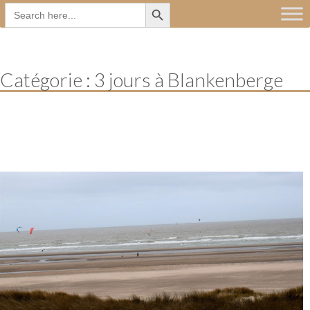
Search Button
Main
Skip
Search
for:
to
menu
content
Catégorie :
3 jours à Blankenberge