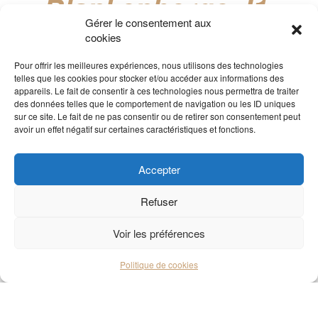
Blankenberge J1
Gérer le consentement aux
Frontières fermées = obligation de rester en Belgique mais
cookies
moi j’aime bien me faire un petit weekend pour mon
anniversaire. C’est comme ça que nous nous sommes
Pour offrir les meilleures expériences, nous utilisons des technologies
retrouvés à Blankenberge au mois de mars.
telles que les cookies pour stocker et/ou accéder aux informations des
appareils. Le fait de consentir à ces technologies nous permettra de traiter
des données telles que le comportement de navigation ou les ID uniques
Read more →
sur ce site. Le fait de ne pas consentir ou de retirer son consentement peut
avoir un effet négatif sur certaines caractéristiques et fonctions.
Accepter
Refuser
Voir les préférences
Politique de cookies