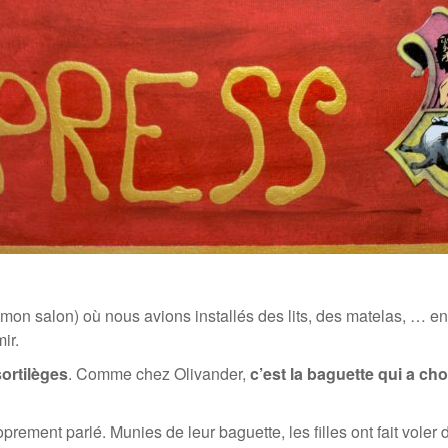
mon salon) où nous avions installés des lits, des matelas, … en l
ir.
ortilèges
. Comme chez Olivander,
c’est la baguette qui a cho
ement parlé. Munies de leur baguette, les filles ont fait vole