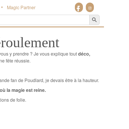
Magic Partner
Search Button
déroulement
vous y prendre ? Je vous explique tout
déco,
ne fête réussie.
ande fan de Poudlard, je devais être à la hauteur.
ù la magie est reine.
ons de folie.