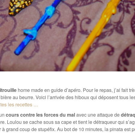
itrouille
home made en guide d’apéro. Pour le repas, j’ai fait très 
ière au beurre. Voici l’arrivée des hiboux qui déposent tous les
utes les recettes …
 un
cours contre les forces du mal
avec une attaque de
détra
e. Loulou se cache sous sa cape et tient le détraqueur qui s’agi
à grand coup de stupéfix. Au bot de 10 minutes, la pinata est pul