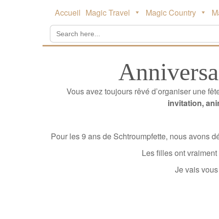
Main
Skip
Accueil
Magic Travel
Magic Country
M
to
menu
content
Search
for:
Anniversai
Vous avez toujours rêvé d’organiser une fêt
invitation, an
Pour les 9 ans de Schtroumpfette, nous avons d
Les filles ont vraimen
Je vais vous