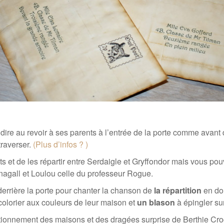
t dire au revoir à ses parents à l’entrée de la porte comme avant
traverser.
(Plus d’infos ? )
s et de les répartir entre Serdaigle et Gryffondor mais vous pou
onagall et Loulou celle du professeur Rogue.
derrière la porte pour chanter la chanson de
la répartition
en don
colorier aux couleurs de leur maison et
un blason
à épingler su
nctionnement des maisons et des dragées surprise de Berthie Cr