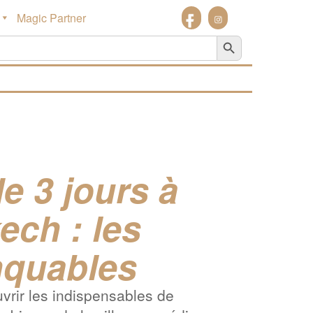
Magic Partner
Search Button
de 3 jours à
ech : les
quables
uvrir les indispensables de