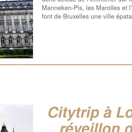
Manneken-Pis, les Marolles et l
font de Bruxelles une ville épata
Citytrip à L
réveillon 