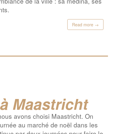
mbiance de la ville : sa médina, ses
nts.
Read more →
à Maastricht
 nous avons choisi Maastricht. On
journée au marché de noël dans les
inue par deux journées pour faire le