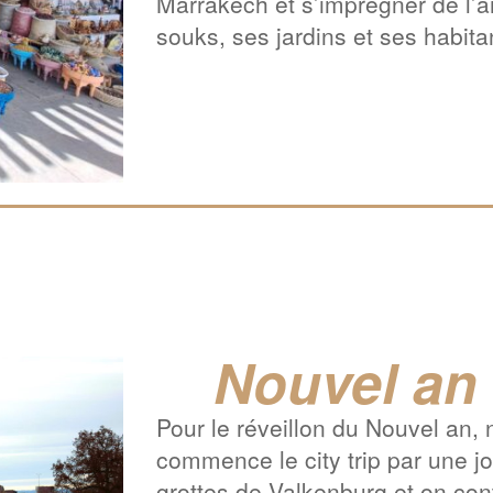
Marrakech et s’imprégner de l’a
souks, ses jardins et ses habita
Nouvel an 
Pour le réveillon du Nouvel an,
commence le city trip par une 
grottes de Valkenburg et on cont