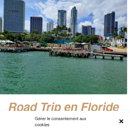
Road Trip en Floride
de Orlando à Miami
Gérer le consentement aux
cookies
Road Trip à travers la Floride dans les villes de Orlando, Key